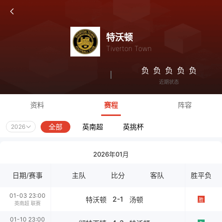
特沃顿
Tiverton Town
负
负
负
负
负
近期状态
资料
赛程
阵容
全部
英南超
英挑杯
2026
2026年01月
日期/赛事
主队
比分
客队
胜平负
01-03 23:00
2-1
特沃顿
汤顿
胜
英南超 联赛
01-10 23:00