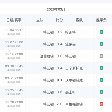
2026年03月
日期/赛事
主队
比分
客队
胜平负
03-04 03:45
0-2
特沃顿
哈瓦特
负
英南超 联赛
03-07 23:00
0-4
特沃顿
域茅夫
负
英南超 联赛
03-14 23:00
0-0
温伯尼镇
特沃顿
平
英南超 联赛
03-18 03:45
0-4
特沃顿
贝辛斯托克
负
英南超 联赛
03-21 23:00
0-1
特沃顿
沃尔顿赫咸
负
英南超 联赛
03-25 03:45
0-6
特沃顿
高士打
负
英南超 联赛
03-28 23:00
2-0
特沃顿
亨格福德镇
胜
英南超 联赛