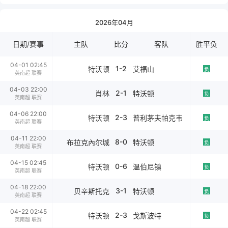
2026年04月
日期/赛事
主队
比分
客队
胜平负
04-01 02:45
1-2
特沃顿
艾福山
负
英南超 联赛
04-03 22:00
2-1
肖林
特沃顿
负
英南超 联赛
04-06 22:00
2-3
特沃顿
普利茅夫帕克韦
负
英南超 联赛
04-11 22:00
8-0
布拉克內尔城
特沃顿
负
英南超 联赛
04-15 02:45
0-6
特沃顿
温伯尼镇
负
英南超 联赛
04-18 22:00
3-1
贝辛斯托克
特沃顿
负
英南超 联赛
04-22 02:45
2-3
特沃顿
戈斯波特
负
英南超 联赛