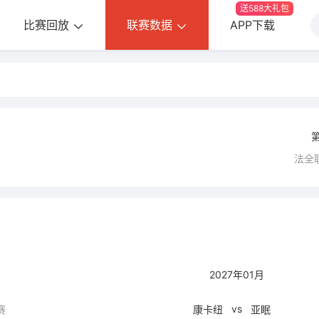
送588大礼包
比赛回放
联赛数据
APP下载
法全
2027年01月
vs
赛
康卡纽
亚眠