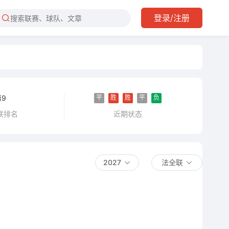
登录/注册
平
胜
胜
平
负
第9
近期状态
联排名
2027
法全联