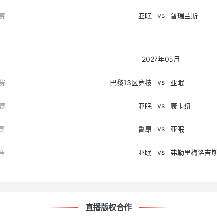
vs
赛
亚眠
普瑞兰斯
2027年05月
vs
赛
巴黎13区竞技
亚眠
vs
赛
亚眠
康卡纽
vs
赛
鲁昂
亚眠
vs
赛
亚眠
弗勒里梅洛吉
直播版权合作