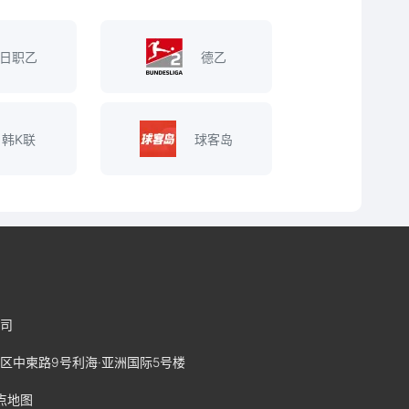
日职乙
德乙
韩K联
球客岛
司
区中柬路9号利海·亚洲国际5号楼
点地图