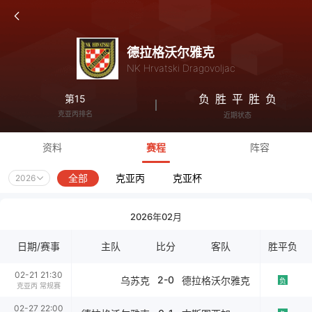
德拉格沃尔雅克
NK Hrvatski Dragovoljac
负
胜
平
胜
负
第15
克亚丙排名
近期状态
资料
赛程
阵容
全部
克亚丙
克亚杯
2026
2026年02月
日期/赛事
主队
比分
客队
胜平负
02-21 21:30
2-0
乌苏克
德拉格沃尔雅克
负
克亚丙 常规赛
02-27 22:00