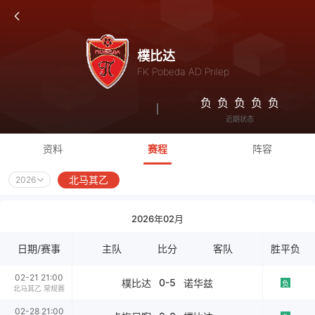
樸比达
FK Pobeda AD Prilep
负
负
负
负
负
近期状态
资料
赛程
阵容
北马其乙
2026
2026年02月
日期/赛事
主队
比分
客队
胜平负
02-21 21:00
0-5
樸比达
诺华兹
负
北马其乙 常规赛
02-28 21:00