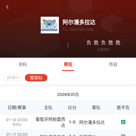
阿尔潘多拉达
FC Alpendorada
负
胜
负
胜
胜
近期状态
资料
赛程
阵容
葡锦标
2026
2026年01月
日期/赛事
主队
比分
客队
胜平负
葡萄牙阿帕雷西
01-10 23:00
1-0
阿尔潘多拉达
负
葡锦标
达
01-17 23:00