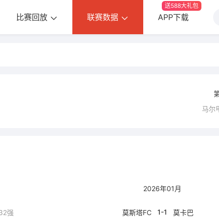
送588大礼包
比赛回放
联赛数据
APP下载
马尔
2026年01月
1-1
32强
莫斯塔FC
莫卡巴