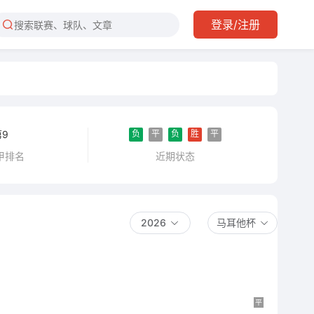
登录/注册
负
平
负
胜
平
第9
近期状态
甲排名
2026
马耳他杯
平