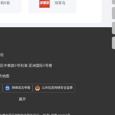
韩K联
球客岛
司
区中柬路9号利海·亚洲国际5号楼
点地图
警
网络谣言举报
公共信息网络安全监察
展开
赛J2