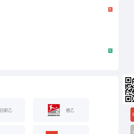
胜
负
日职乙
德乙