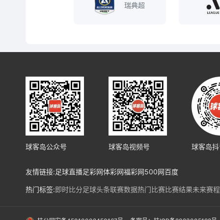
瑞典超
球客岛公众号
球客岛视频号
球客岛抖
友情链接:
足球直播
足彩网
体彩网
福彩网
500网
百度
热门标签:
即时比分
足球头条
联赛数据
热门比赛
比赛结果
未来赛程
热门球队:
皇马
马竞
巴塞罗纳
利物浦
阿森纳
曼城
拜仁
勒沃库森
法兰
国际赛事:
亚洲预选赛
欧洲预选赛
南美预选赛
北美预选赛
欧冠
欧协