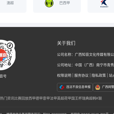
澳超
巴西甲
关于我们
公司名称：
广西知音文化传媒有限公
公司地址：
中国（广西）南宁市青秀
权限说明
|
服务协议
|
隐私政策
|
站
音号
违法不良信息举报
广西网
热门资讯
比赛回放
西甲
德甲
意甲
法甲
英超
荷甲
国王杯
瑞典超
韩K联
克福
那不勒斯
国际米兰
尤文图斯
巴黎
切尔西
阿贾克斯
AC米兰
莱比锡
联
亚冠
亚洲杯
美洲杯
美职联
墨西哥联赛
非洲杯
日本职业联赛J1
日本职业联