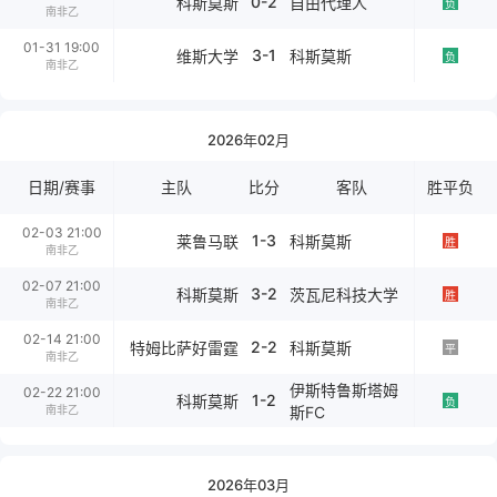
0-2
科斯莫斯
自由代理人
负
南非乙
01-31 19:00
3-1
维斯大学
科斯莫斯
负
南非乙
2026年02月
日期/赛事
主队
比分
客队
胜平负
02-03 21:00
1-3
莱鲁马联
科斯莫斯
胜
南非乙
02-07 21:00
3-2
科斯莫斯
茨瓦尼科技大学
胜
南非乙
02-14 21:00
2-2
特姆比萨好雷霆
科斯莫斯
平
南非乙
伊斯特鲁斯塔姆
02-22 21:00
1-2
科斯莫斯
负
南非乙
斯FC
2026年03月