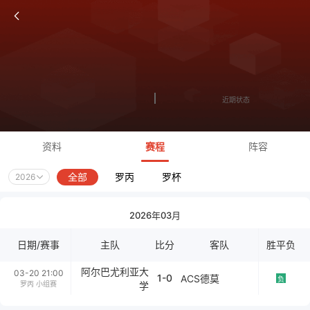
近期状态
资料
赛程
阵容
全部
罗丙
罗杯
2026
2026年03月
日期/赛事
主队
比分
客队
胜平负
阿尔巴尤利亚大
03-20 21:00
1-0
ACS德莫
负
罗丙 小组赛
学