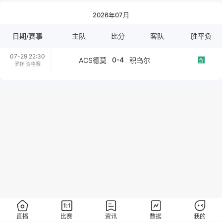
2026年07月
日期/赛事
主队
比分
客队
胜平负
07-29 22:30
0-4
ACS德莫
积乌尔
负
罗杯 资格赛
直播
比赛
资讯
数据
我的