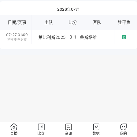
2026年07月
日期/赛事
主队
比分
客队
胜平负
07-27 01:00
0-1
第比利斯2025
鲁斯塔维
负
格鲁杯 季后赛
直播
比赛
资讯
数据
我的