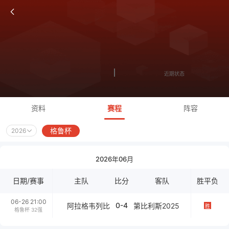
近期状态
资料
赛程
阵容
格鲁杯
2026
2026年06月
日期/赛事
主队
比分
客队
胜平负
06-26 21:00
0-4
阿拉格韦列比
第比利斯2025
胜
格鲁杯 32强