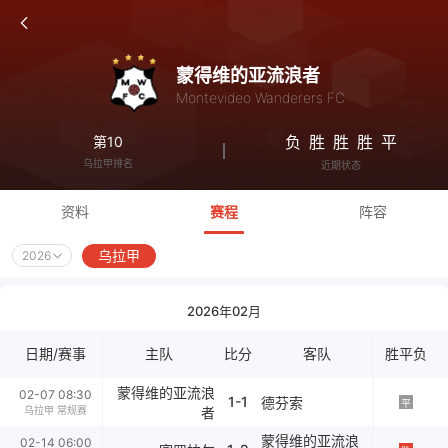
蒙得维的亚流浪者
Montevideo Wanderers FC
负
胜
胜
胜
平
第10
乌拉甲排名
近期状态
资料
赛程
阵容
乌拉甲
2026
2026年02月
日期/赛事
主队
比分
客队
胜平负
蒙得维的亚流浪
02-07 08:30
1-1
德芬索
平
乌拉甲 常规赛
者
蒙得维的亚流浪
02-14 06:00