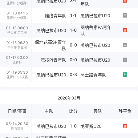
3-1
瓜纳巴拉市U20
胜
圣青杯 分组赛1
年队
01-10 04:15
1-1
维络青年队
瓜纳巴拉市U20
平
圣青杯 分组赛1
图纳鲁索PA青年
01-13 06:00
1-0
瓜纳巴拉市U20
胜
圣青杯 第二圈
队
保地花高SP青年
01-15 06:30
0-0
瓜纳巴拉市U20
平
圣青杯 第三圈
队
01-17 03:00
0-0
竞技PI青年队
瓜纳巴拉市U20
平
圣青杯
01-19 05:30
0-3
瓜纳巴拉市U20
高士路青年队
负
圣青杯 1/4决赛
2026年03月
日期/赛事
主队
比分
客队
胜平负
03-14 20:30
1-0
瓜纳巴拉市U20
戈亚斯U20
胜
巴青锦标
戈亚尼亚竞技青