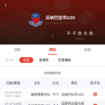
瓜纳巴拉市U20
Guanabara City U20
平
平
胜
负
胜
近期状态
资料
赛程
阵容
全部
圣青杯
巴青锦标
2026
2026年01月
日期/赛事
主队
比分
客队
胜平负
01-04 04:15
0-3
福特博青年队
瓜纳巴拉市U20
胜
圣青杯 分组赛1
瓦斯科达伽马青
01-07 02:00