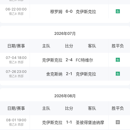
06-22 00:00
6-0
穆罗姆
克伊斯克拉
负
俄乙B 西部
2026年07月
日期/赛事
主队
比分
客队
胜平负
07-04 18:00
2-4
克伊斯克拉
FC特维尔
负
俄乙B 西部
07-26 23:00
2-1
舍克斯纳
克伊斯克拉
负
俄乙B 西部
2026年08月
日期/赛事
主队
比分
客队
胜平负
08-01 19:00
1-1
克伊斯克拉
圣彼得堡迪纳摩
平
俄乙B 西部