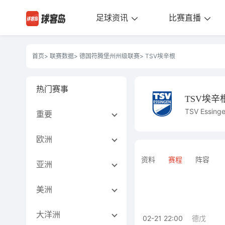
足球资讯
比赛直播
首页
>
联赛数据
>
德国符腾堡州州级联赛
> TSV埃辛根
热门赛事
TSV埃辛
TSV Essing
重要
欧洲
资料
赛程
阵容
亚洲
美洲
大洋洲
02-21 22:00
德戊