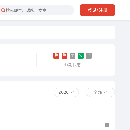
登录/注册
胜
胜
平
负
平
近期状态
2026
全部
平