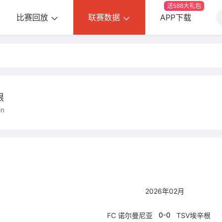
送588大礼包
比赛回放
联赛数据
APP下载
根
en
2026年02月
0-0
FC 诺尔曼尼亚
TSV埃辛根