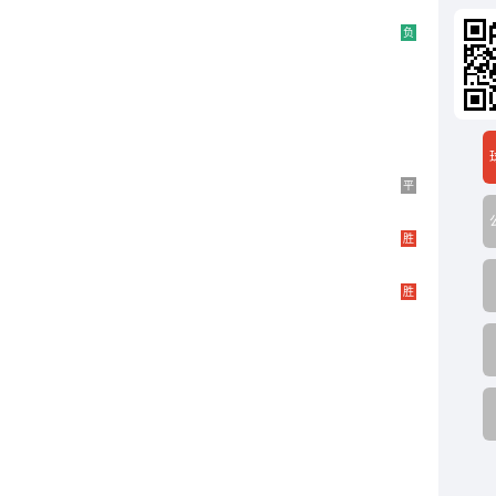
负
平
胜
胜