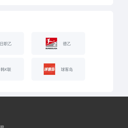
日职乙
德乙
韩K联
球客岛
司