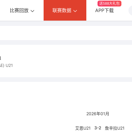
送588大礼包
比赛回放
联赛数据
APP下载
1
AE) U21
2026年01月
3-2
艾恩U21
詹辛拉U21