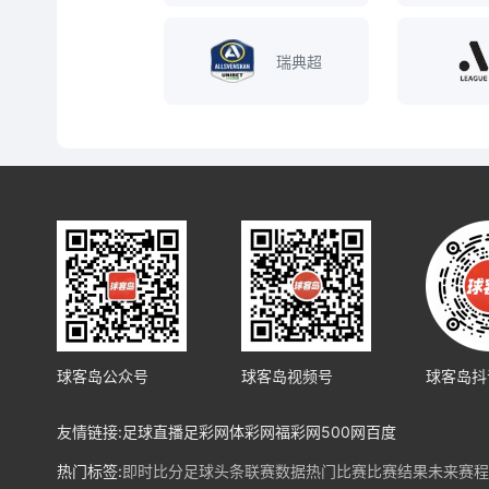
瑞典超
球客岛公众号
球客岛视频号
球客岛抖
友情链接:
足球直播
足彩网
体彩网
福彩网
500网
百度
热门标签:
即时比分
足球头条
联赛数据
热门比赛
比赛结果
未来赛程