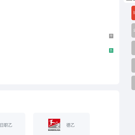
平
负
日职乙
德乙