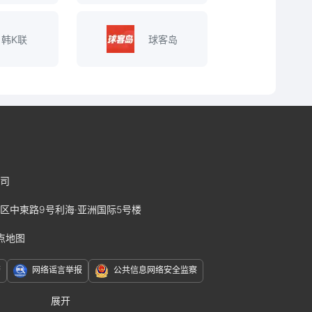
韩K联
球客岛
司
区中柬路9号利海·亚洲国际5号楼
点地图
警
网络谣言举报
公共信息网络安全监察
展开