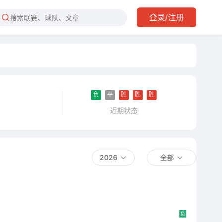
登录/注册
负
平
胜
胜
胜
近期状态
2026
全部
负