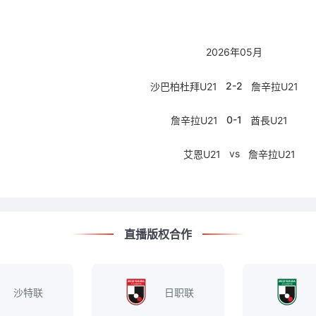
2026年05月
2-2
沙巴柏杜拜U21
詹辛拉U21
0-1
詹辛拉U21
酋長U21
vs
艾恩U21
詹辛拉U21
直播版权合作
沙特联
日职联