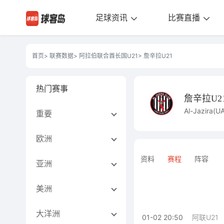
足球资讯
比赛直播
首页
>
联赛数据
>
阿拉伯联合酋长国U21
> 詹辛拉U21
热门赛事
詹辛拉U2
Al-Jazira(U
重要
欧洲
资料
赛程
阵容
亚洲
美洲
大洋洲
01-02 20:50
阿联U21