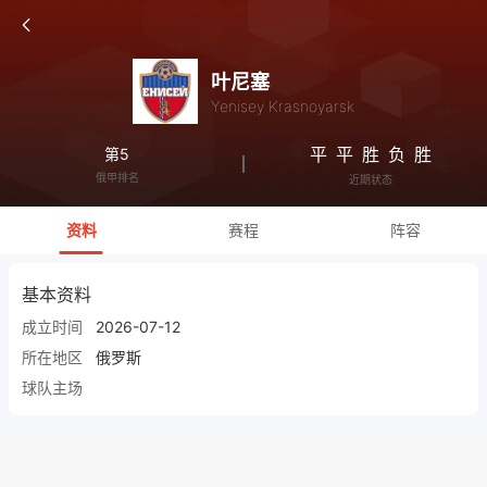
叶尼塞
Yenisey Krasnoyarsk
平
平
胜
负
胜
第5
俄甲排名
近期状态
资料
赛程
阵容
基本资料
成立时间
2026-07-12
所在地区
俄罗斯
球队主场