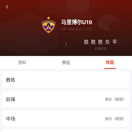
马里博尔U19
NK Maribor U20
胜
胜
胜
负
平
近期状态
资料
赛程
阵容
教练
前锋
身价（英镑）
中场
身价（英镑）