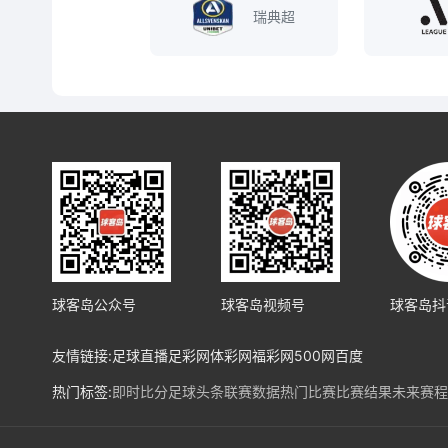
瑞典超
球客岛公众号
球客岛视频号
球客岛抖
友情链接:
足球直播
足彩网
体彩网
福彩网
500网
百度
热门标签:
即时比分
足球头条
联赛数据
热门比赛
比赛结果
未来赛程
热门球队:
皇马
马竞
巴塞罗纳
利物浦
阿森纳
曼城
拜仁
勒沃库森
法兰