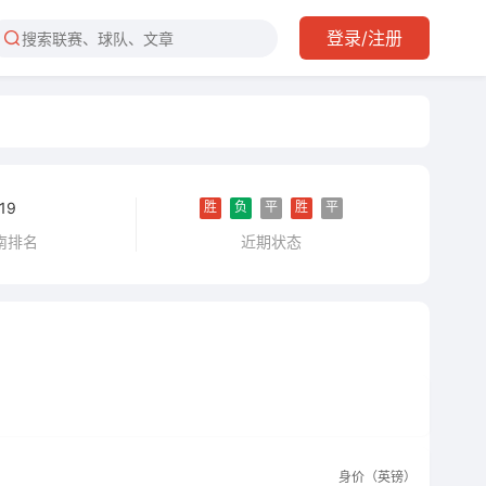
登录/注册
胜
负
平
胜
平
19
近期状态
南排名
身价（英镑）