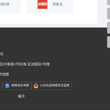
韩K联
球客岛
司
区中柬路9号利海·亚洲国际5号楼
点地图
警
网络谣言举报
公共信息网络安全监察
展开