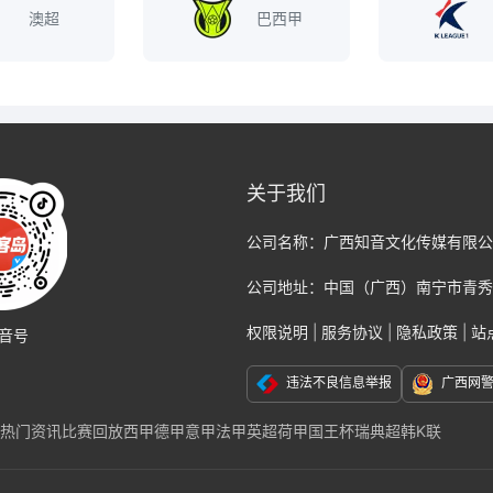
澳超
巴西甲
关于我们
公司名称：
广西知音文化传媒有限公
公司地址：
中国（广西）南宁市青秀
权限说明
|
服务协议
|
隐私政策
|
站
音号
违法不良信息举报
广西网
热门资讯
比赛回放
西甲
德甲
意甲
法甲
英超
荷甲
国王杯
瑞典超
韩K联
克福
那不勒斯
国际米兰
尤文图斯
巴黎
切尔西
阿贾克斯
AC米兰
莱比锡