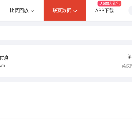
送588大礼包
比赛回放
联赛数据
APP下载
第
尔镇
own
英议