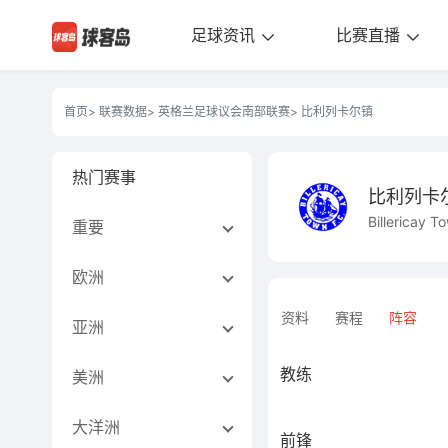
足球资讯
比赛直播
首页
>
联赛数据
>
英格兰足球议会南部联赛
> 比利列卡尔镇
热门赛事
比利列卡
Billericay T
重要
欧洲
资料
赛程
阵容
亚洲
教练
美洲
大洋洲
前锋