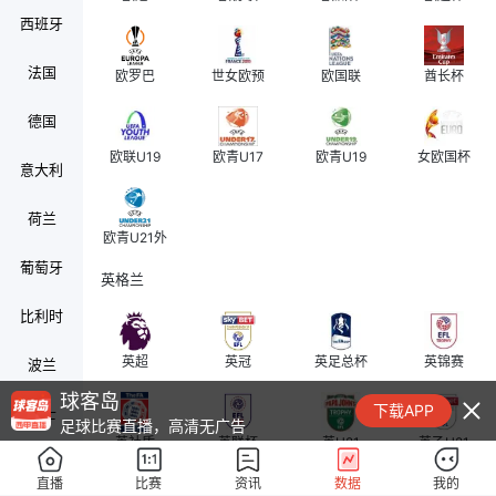
西班牙
法国
欧罗巴
世女欧预
欧国联
酋长杯
德国
欧联U19
欧青U17
欧青U19
女欧国杯
意大利
荷兰
欧青U21外
葡萄牙
英格兰
比利时
英超
英冠
英足总杯
英锦赛
波兰
球客岛
下载APP
瑞士
足球比赛直播，高清无广告
英社盾
英联杯
英U21
英乙U21
奥地利
直播
比赛
资讯
数据
我的