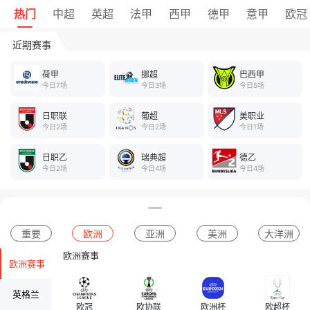
热门
中超
英超
法甲
西甲
德甲
意甲
欧冠
近期赛事
荷甲
挪超
巴西甲
今日7场
今日3场
今日5场
日职联
葡超
美职业
今日2场
今日2场
今日1场
日职乙
瑞典超
德乙
今日2场
今日4场
今日4场
重要
欧洲
亚洲
美洲
大洋洲
欧洲赛事
欧洲赛事
英格兰
欧冠
欧协联
欧洲杯
欧超杯