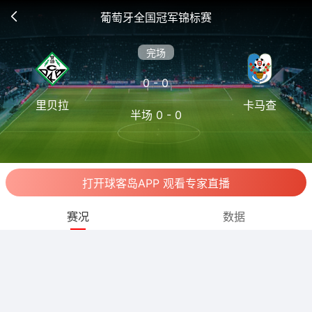
葡萄牙全国冠军锦标赛
完场
0 - 0
里贝拉
卡马查
半场 0 - 0
打开球客岛APP 观看专家直播
赛况
数据