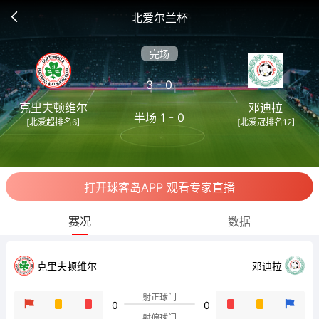
北爱尔兰杯
完场
3 - 0
克里夫顿维尔
邓迪拉
半场 1 - 0
[北爱超排名6]
[北爱冠排名12]
打开球客岛APP 观看专家直播
赛况
数据
克里夫顿维尔
邓迪拉
射正球门
0
0
射偏球门