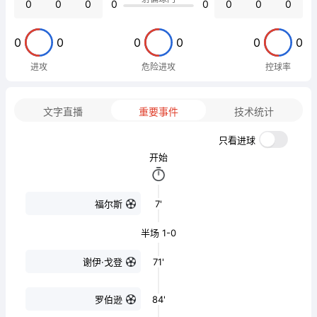
0
0
0
0
0
0
0
0
0
0
0
0
0
0
进攻
危险进攻
控球率
文字直播
重要事件
技术统计
只看进球
开始
7'
福尔斯
半场 1-0
71'
谢伊·戈登
84'
罗伯逊