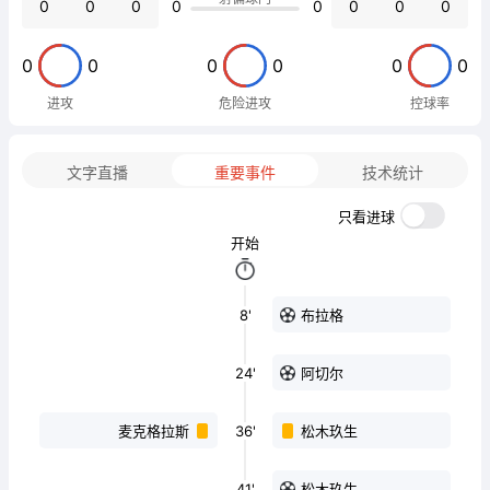
0
0
0
0
0
0
0
0
0
0
0
0
0
0
进攻
危险进攻
控球率
文字直播
重要事件
技术统计
只看进球
开始
8'
布拉格
24'
阿切尔
36'
麦克格拉斯
松木玖生
41'
松木玖生