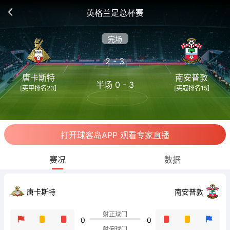
英格兰足总杯赛
完场
2 - 3
唐卡斯特
南安普敦
半场 0 - 3
[英甲排名23]
[英冠排名15]
打开球客岛APP 观看专家直播
赛况
数据
唐卡斯特
南安普敦
射正球门
0
0
射偏球门