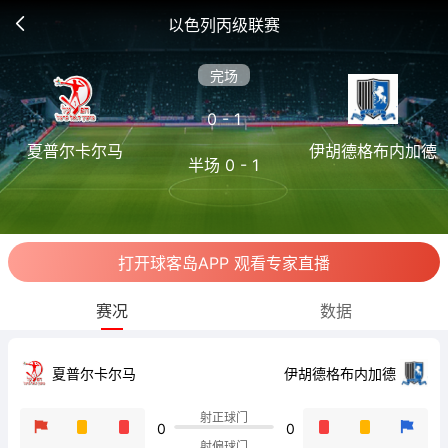
以色列丙级联赛
完场
0 - 1
夏普尔卡尔马
伊胡德格布内加德
半场 0 - 1
打开球客岛APP 观看专家直播
赛况
数据
夏普尔卡尔马
伊胡德格布内加德
射正球门
0
0
射偏球门