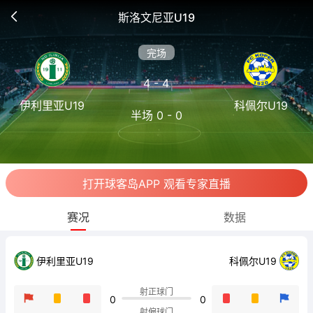
斯洛文尼亚U19
完场
4 - 4
伊利里亚U19
科佩尔U19
半场 0 - 0
打开球客岛APP 观看专家直播
赛况
数据
伊利里亚U19
科佩尔U19
射正球门
0
0
射偏球门