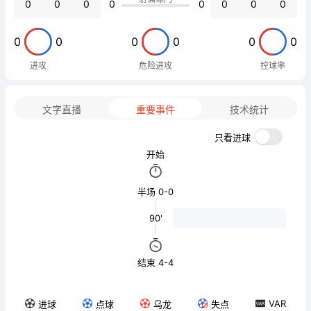
0
0
0
0
0
0
0
0
0
0
0
0
0
0
进攻
危险进攻
控球率
文字直播
重要事件
技术统计
只看进球
开始
半场 0-0
90'
结束 4-4
VAR
进球
点球
乌龙
失点