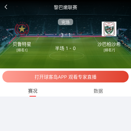
黎巴嫩联赛
完场
3 - 1
贝鲁特星
沙巴柏沙希
半场 1 - 0
[排名1]
[排名7]
打开球客岛APP 观看专家直播
赛况
数据