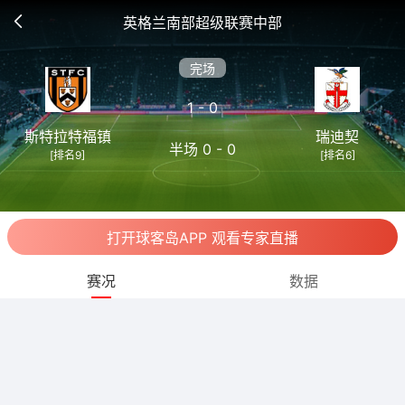
英格兰南部超级联赛中部
完场
1 - 0
斯特拉特福镇
瑞迪契
半场 0 - 0
[排名9]
[排名6]
打开球客岛APP 观看专家直播
赛况
数据