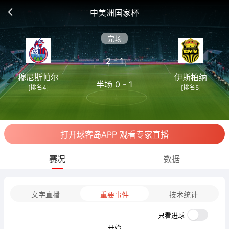
中美洲国家杯
完场
2 - 1
穆尼斯帕尔
伊斯柏纳
半场 0 - 1
[排名4]
[排名5]
打开球客岛APP 观看专家直播
赛况
数据
文字直播
重要事件
技术统计
只看进球
开始