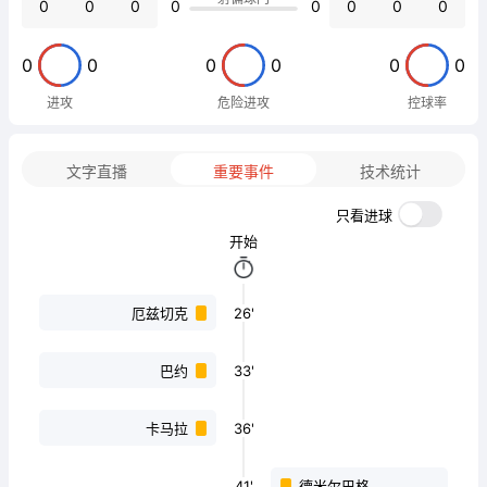
0
0
0
0
0
0
0
0
0
0
0
0
0
0
进攻
危险进攻
控球率
文字直播
重要事件
技术统计
只看进球
开始
26'
厄兹切克
33'
巴约
36'
卡马拉
41'
德米尔巴格