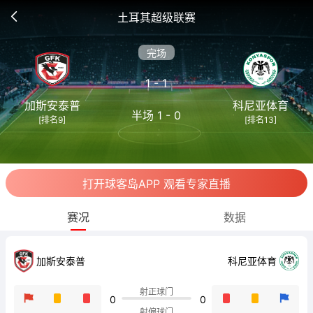
土耳其超级联赛
完场
1 - 1
加斯安泰普
科尼亚体育
半场 1 - 0
[排名9]
[排名13]
打开球客岛APP 观看专家直播
赛况
数据
科尼亚体育
加斯安泰普
射正球门
0
0
射偏球门