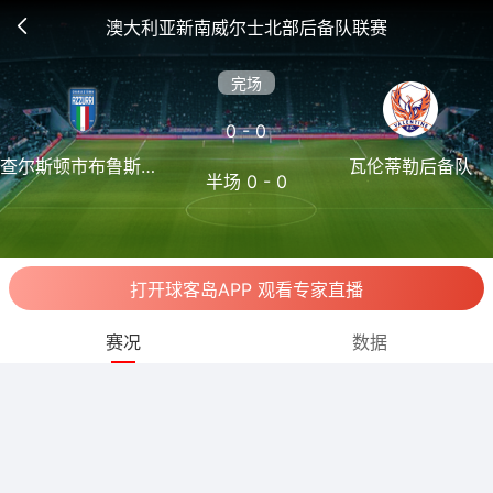
澳大利亚新南威尔士北部后备队联赛
完场
0 - 0
查尔斯顿市布鲁斯后
瓦伦蒂勒后备队
半场 0 - 0
备队
打开球客岛APP 观看专家直播
赛况
数据