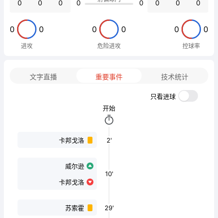
0
0
0
0
0
0
0
0
0
0
0
0
0
0
进攻
危险进攻
控球率
文字直播
重要事件
技术统计
只看进球
开始
2'
卡邦戈洛
威尔逊
10'
卡邦戈洛
29'
苏索霍