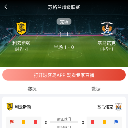
苏格兰超级联赛
完场
1 - 1
利云斯顿
基马诺克
半场 1 - 0
[排名12]
[排名11]
打开球客岛APP 观看专家直播
赛况
数据
利云斯顿
基马诺克
射正球门
0
0
射偏球门