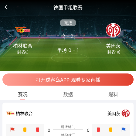
德国甲组联赛
完场
2 - 2
柏林联合
美因茨
半场 0 - 1
[排名8]
[排名18]
打开球客岛APP 观看专家直播
赛况
数据
爆料
柏林联合
美因茨
射正球门
0
0
射偏球门