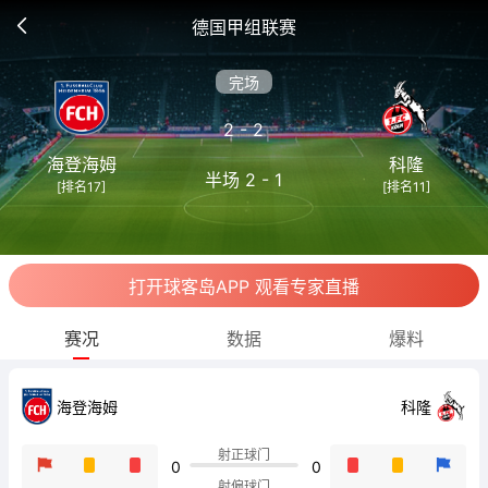
德国甲组联赛
完场
2 - 2
海登海姆
科隆
半场 2 - 1
[排名17]
[排名11]
打开球客岛APP 观看专家直播
赛况
数据
爆料
海登海姆
科隆
射正球门
0
0
射偏球门