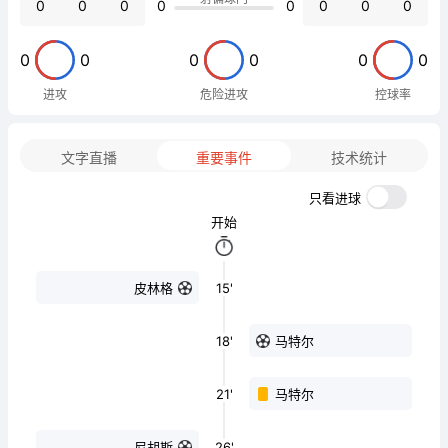
0
0
0
0
0
0
0
0
0
0
0
0
0
0
进攻
危险进攻
控球率
文字直播
重要事件
技术统计
只看进球
开始
15'
皮林格
18'
马特尔
21'
马特尔
26'
尼胡斯