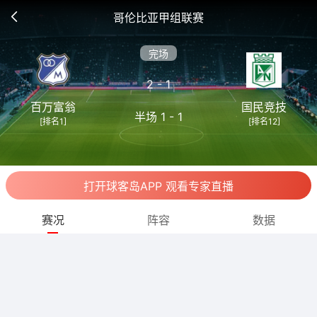
哥伦比亚甲组联赛
完场
2 - 1
百万富翁
国民竞技
半场 1 - 1
[排名1]
[排名12]
打开球客岛APP 观看专家直播
赛况
阵容
数据