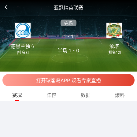
亚冠精英联赛
完场
1 - 1
德黑兰独立
萧塔
半场 1 - 0
[排名8]
[排名12]
打开球客岛APP 观看专家直播
赛况
阵容
数据
爆料