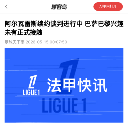
APP内打开
阿尔瓦雷斯续约谈判进行中 巴萨巴黎兴趣
未有正式接触
足球天下事 2026-05-15 00:07:50