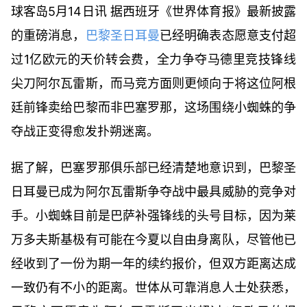
球客岛5月14日讯 据西班牙《世界体育报》最新披露
的重磅消息，
巴黎圣日耳曼
已经明确表态愿意支付超
过1亿欧元的天价转会费，全力争夺马德里竞技锋线
尖刀阿尔瓦雷斯，而马竞方面则更倾向于将这位阿根
廷前锋卖给巴黎而非巴塞罗那，这场围绕小蜘蛛的争
夺战正变得愈发扑朔迷离。
据了解，巴塞罗那俱乐部已经清楚地意识到，巴黎圣
日耳曼已成为阿尔瓦雷斯争夺战中最具威胁的竞争对
手。小蜘蛛目前是巴萨补强锋线的头号目标，因为莱
万多夫斯基极有可能在今夏以自由身离队，尽管他已
经收到了一份为期一年的续约报价，但双方距离达成
一致仍有不小的距离。世体从可靠消息人士处获悉，