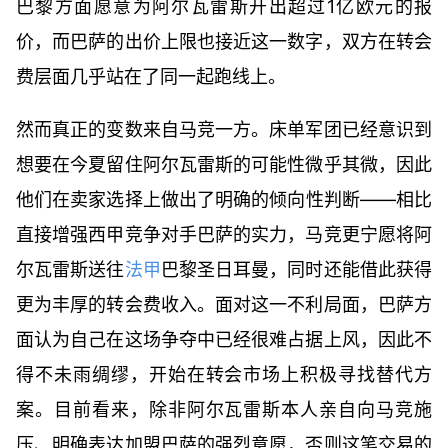
巴黎方面愿意为阿尔瓦雷斯开出超过1亿欧元的报
价，而巴萨的出价上限也接近这一数字，双方在转会
费层面几乎站在了同一起跑线上。
然而真正的变数来自马竞一方。床单军团已经意识到
想要在今夏留住阿尔瓦雷斯的可能性微乎其微，因此
他们在卖家选择上做出了明确的倾向性判断——相比
直接增强西甲竞争对手巴萨的实力，马竞更宁愿将阿
尔瓦雷斯送往
法甲
巴黎圣日耳曼，同时还能借此获得
更为丰厚的转会费收入。面对这一不利局面，巴萨方
面认为自己在这场争夺中已经很难占据上风，因此不
得不未雨绸缪，开始在转会市场上积极寻找替代方
案。目前看来，除非阿尔瓦雷斯本人亲自向马竞施
压、明确表达加盟巴萨的强烈意愿，否则这笔交易的