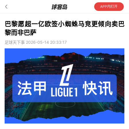
APP内打开
巴黎愿超一亿欧签小蜘蛛马竞更倾向卖巴
黎而非巴萨
足球天下事 2026-05-14 20:33:17