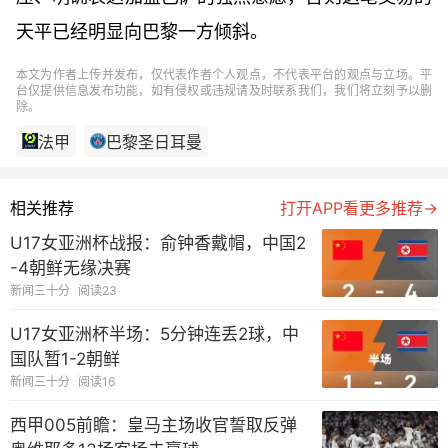
天平已经明显向巴黎一方倾斜。
本文为作者上传并发布，仅代表作者个人观点，不代表平台的观点与立场。平
台仅提供信息发布功能，如有侵权或违规请及时联系我们，我们将立刻予以删
除。
法甲
巴黎圣日耳曼
相关推荐
打开APP看更多推荐→
U17女亚洲杯战报：俞钟香戴帽，中国2
-4朝鲜无缘决赛
新闻三十分
阅读23
U17女亚洲杯半场：5分钟连丢2球，中
国队暂1-2朝鲜
新闻三十分
阅读16
西甲005前瞻：皇马主场收官誓取反弹