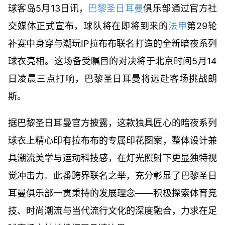
球客岛5月13日讯，
巴黎圣日耳曼
俱乐部通过官方社
交媒体正式宣布，球队将在即将到来的
法甲
第29轮
补赛中身穿与潮玩IP拉布布联名打造的全新暗夜系列
球衣亮相。这场备受瞩目的对决将于北京时间5月14
日凌晨三点打响，巴黎圣日耳曼将远赴客场挑战朗
斯。
据巴黎圣日耳曼官方披露，这款独具匠心的暗夜系列
球衣上精心印有拉布布的专属印花图案，整体设计兼
具潮流美学与运动科技感，在灯光照射下更显独特视
觉冲击力。此番跨界联名之举，充分彰显了巴黎圣日
耳曼俱乐部一贯秉持的发展理念——积极探索体育竞
技、时尚潮流与当代流行文化的深度融合，力求在足