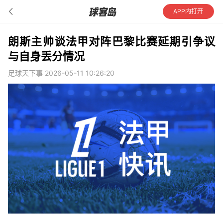
APP内打开
朗斯主帅谈法甲对阵巴黎比赛延期引争议
与自身丢分情况
足球天下事 2026-05-11 10:26:20