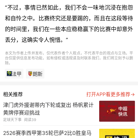
“不过，事情已然如此，我们不会一味地沉浸在抱怨
和自怜之中。比赛终究还是要踢的，而且在这段等待
的时间里，我们在一些本应稳稳赢下的比赛中却意外
丢分，这确实令人惋惜。”
本文为作者上传并发布，仅代表作者个人观点，不代表平台的观点与立场。平
台仅提供信息发布功能，如有侵权或违规请及时联系我们，我们将立刻予以删
除。
法甲
朗斯
相关推荐
打开APP看更多推荐→
津门虎外援谢蒂内下轮或复出 杨帆累计
黄牌停赛迎挑战
足球天下事
阅读39
2526赛季西甲第35轮巴萨2比0胜皇马