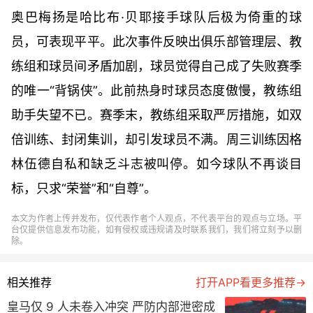
奥巴梅扬是哈比布·贝耶接手球队后极为倚重的球
员，可表现平平。此次事件反映出俱乐部管理层、教
练组和球员间矛盾加剧，球员觉得自己成了失败赛季
的唯一“背锅侠”。此前热身时球员态度傲慢，教练组
助手失望不已。赛季末，教练组采取严厉措施，如双
倍训练、封闭集训，却引发球员不满。周三训练因格
林伍德自私和缺乏斗志被叫停。如今球队不再谈目
标，只求“荣誉”和“自尊”。
本文为作者上传并发布，仅代表作者个人观点，不代表平台的观点与立场。平
台仅提供信息发布功能，如有侵权或违规请及时联系我们，我们将立刻予以删
除。
相关推荐
打开APP看更多推荐→
皇马仅 9 人未卷入冲突 严防内部泄密成