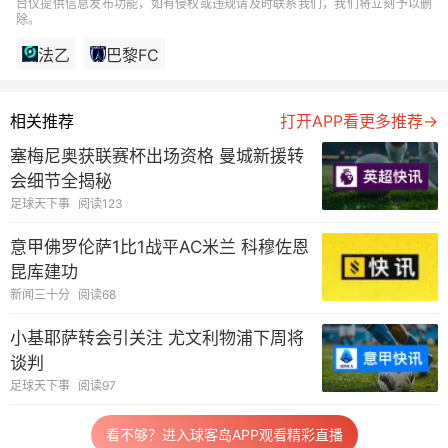
台仅提供信息发布功能，如有侵权或违规请及时联系我们，我们将立刻予以删
除。
法乙
巴黎FC
相关推荐
打开APP看更多推荐→
塞梅尼奥获联赛杯出场资格 曼城新援转
会细节全揭秘
足球天下事
阅读123
意甲佛罗伦萨1比1战平AC米兰 科穆佐恩
昆库建功
新闻三十分
阅读68
小基耶萨转会引关注 尤文利物浦下周将
谈判
足球天下事
阅读97
看不够？进入球客岛APP观看精彩直播